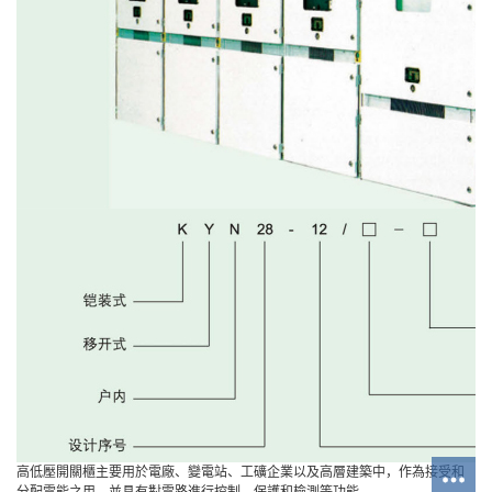
高低壓開關櫃主要用於電廠、變電站、工礦企業以及高層建築中，作為接受和