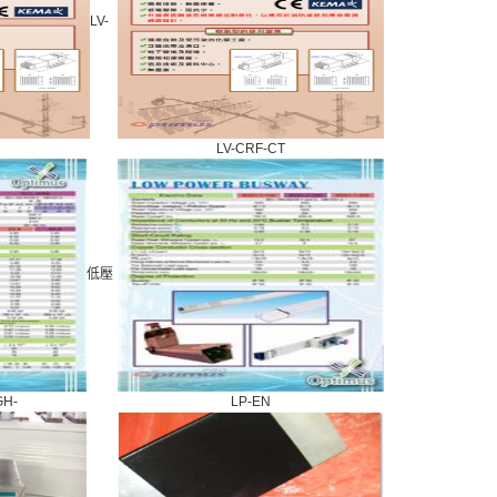
LV-
LV-CRF-CT
低壓
H-
LP-EN