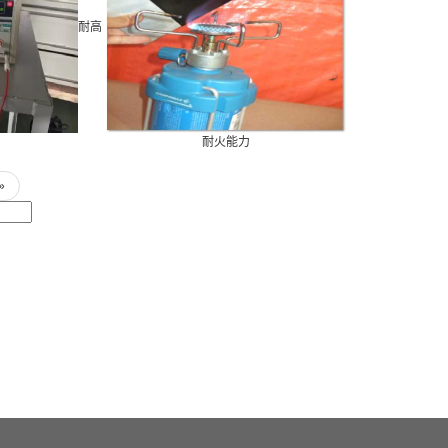
耐高
耐火能力
»