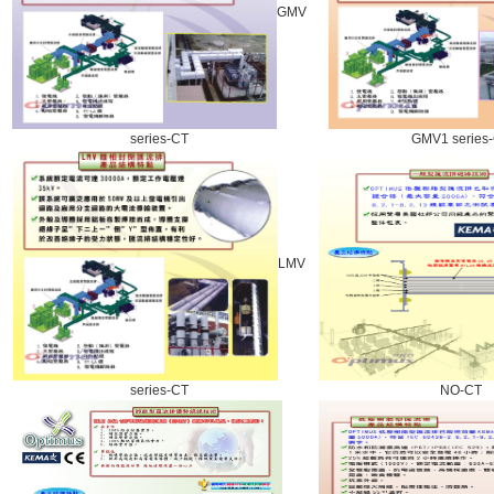
GMV
series-CT
GMV1 series
LMV
series-CT
NO-CT