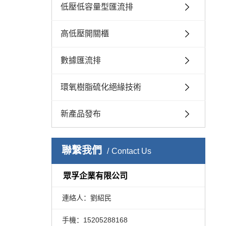
低壓低容量型匯流排
高低壓開關櫃
數據匯流排
環氧樹脂硫化絕緣技術
新產品發布
聯繫我們
Contact Us
眾孚企業有限公司
連絡人：劉紹民
手機：15205288168