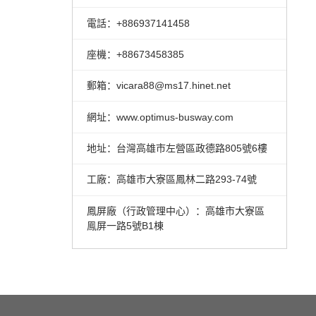
電話：+886937141458
座機：+88673458385
郵箱：vicara88@ms17.hinet.net
網址：www.optimus-busway.com
地址：台灣高雄市左營區政德路805號6樓
工廠：高雄市大寮區鳳林二路293-74號
鳳屏廠（行政管理中心）：高雄市大寮區
鳯屏一路5號B1棟