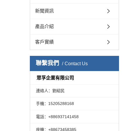
新聞資訊
產品介紹
客戶實績
聯繫我們
Contact Us
眾孚企業有限公司
連絡人：劉紹民
手機：15205288168
電話：+886937141458
座機：+88673458385