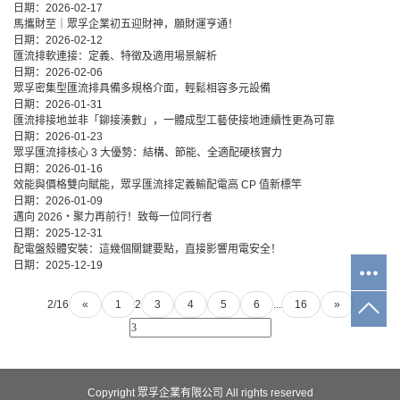
日期：
2026-02-17
馬攜財至｜眾孚企業初五迎財神，願財運亨通！
日期：
2026-02-12
匯流排軟連接：定義、特徵及適用場景解析
日期：
2026-02-06
眾孚密集型匯流排具備多規格介面，輕鬆相容多元設備
日期：
2026-01-31
匯流排接地並非「鉚接湊數」，一體成型工藝使接地連續性更為可靠
日期：
2026-01-23
眾孚匯流排核心 3 大優勢：結構、節能、全適配硬核實力
日期：
2026-01-16
效能與價格雙向賦能，眾孚匯流排定義輸配電高 CP 值新標竿
日期：
2026-01-09
邁向 2026・聚力再前行！致每一位同行者
日期：
2025-12-31
配電盤殼體安裝：這幾個關鍵要點，直接影響用電安全！
日期：
2025-12-19
2/16
«
1
2
3
4
5
6
...
16
»
Copyright 眾孚企業有限公司 All rights reserved