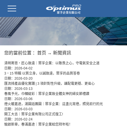
您的當前位置 ：
首页
→
新聞資訊
清明寄思・匠心致遠｜眾孚企業：以敬畏之心，守電氣安全之道
日期：
2026-04-02
3・15 特輯 以質立身，以誠致遠，眾孚的品質答卷
日期：
2026-03-20
匯流排產品優化實踐 | 3 項針對性升級，讓配電更穩、更省心
日期：
2026-03-13
春風予光，巾幗綻彩｜眾孚企業致全體女神的婦女節禮讚
日期：
2026-03-06
燈火暖嘉途，湯圓話團圓｜眾孚企業：這盞元宵燈，照見前行的光
日期：
2026-03-03
開工大吉｜眾孚企業有限公司正式復工!
日期：
2026-02-24
駿啟新章，春滿嘉途｜眾孚企業給您拜年啦！