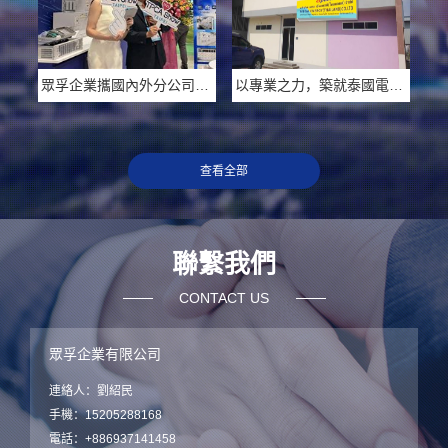
眾孚企業攜國內外分公司重磅亮相台灣TPCA SHOW，共繪電路板產業新藍圖
以專業之力，築就泰國電力新工程
查看全部
聯繫我們
CONTACT US
眾孚企業有限公司
連絡人：劉紹民
手機：15205288168
電話：+886937141458