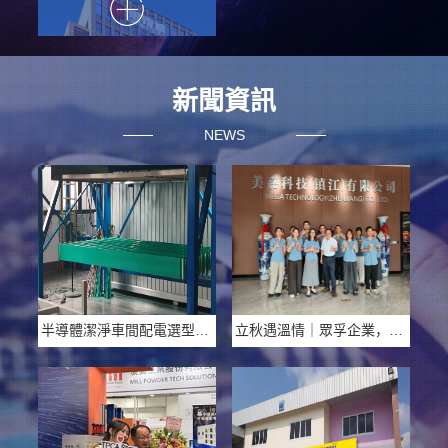
新聞資訊
NEWS
半導體潔淨車間配電選型：為什麼環氧樹脂流態化絕緣匯流排更適配精密製造場景
立秋遇溫情｜眾孚企業，把溫柔與偏愛送給每一位奮鬥者