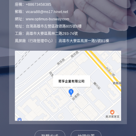
座機：+88673458385
郵箱：vicara88@ms17.hinet.net
網址：www.optimus-busway.com
地址：台灣高雄市左營區政德路805號6樓
工廠：高雄市大寮區鳳林二路293-74號
鳳屏廠（行政管理中心）：高雄市大寮區鳯屏一路5號B1棟