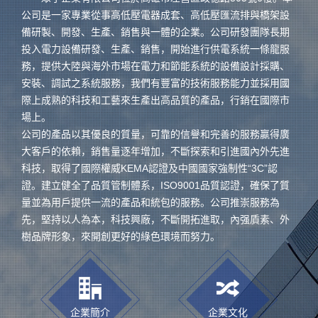
公司是一家專業從事高低壓電器成套、高低壓匯流排與橋架設
備研製、開發、生產、銷售與一體的企業。公司研發團隊長期
投入電力設備研發、生產、銷售，開始進行供電系統一條龍服
務，提供大陸與海外市場在電力和節能系統的設備設計採購、
安裝、調試之系統服務，我們有豐富的技術服務能力並採用國
際上成熟的科技和工藝來生產出高品質的產品，行銷在國際市
場上。
公司的產品以其優良的質量，可靠的信譽和完善的服務贏得廣
大客戶的依賴，銷售量逐年增加，不斷探索和引進國內外先進
科技，取得了國際權威KEMA認證及中國國家強制性“3C”認
證。建立健全了品質管制體系，ISO9001品質認證，確保了質
量並為用戶提供一流的產品和統包的服務。公司推崇服務為
先，堅持以人為本，科技興廠，不斷開拓進取，內强貭素、外
樹品牌形象，來開創更好的綠色環境而努力。
企業簡介
企業文化